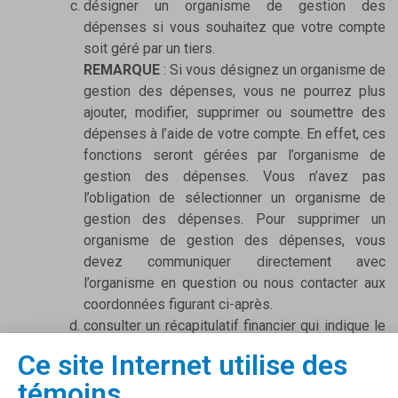
désigner un organisme de gestion des
dépenses si vous souhaitez que votre compte
soit géré par un tiers.
REMARQUE
: Si vous désignez un organisme de
gestion des dépenses, vous ne pourrez plus
ajouter, modifier, supprimer ou soumettre des
dépenses à l’aide de votre compte. En effet, ces
fonctions seront gérées par l’organisme de
gestion des dépenses. Vous n’avez pas
l’obligation de sélectionner un organisme de
gestion des dépenses. Pour supprimer un
organisme de gestion des dépenses, vous
devez communiquer directement avec
l’organisme en question ou nous contacter aux
coordonnées figurant ci-après.
consulter un récapitulatif financier qui indique le
montant total du financement alloué, les fonds
Ce site Internet utilise des
utilisés et le solde restant;
témoins
consulter un tableau des dépenses qui contient